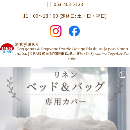
053-463-2133
11：00～18：00 (定休日: 土・日・祝日)
landylarick
𝘋𝘰𝘨 𝘨𝘰𝘰𝘥𝘴 & 𝘋𝘰𝘨𝘸𝘦𝘢𝘳 𝘛𝘦𝘹𝘵𝘪𝘭𝘦 𝘋𝘦𝘴𝘪𝘨𝘯 𝕄𝕒𝕕𝕖 𝕚𝕟 𝕁𝕒𝕡𝕒𝕟 𝘏𝘢𝘮𝘢
𝘮𝘢𝘵𝘴𝘶 𝕁𝔸ℙ𝔸ℕ
愛玩動物飼養管理士
𝑊𝑖𝑠ℎ 𝑇𝑜 𝑆𝑝𝑒𝑛𝑑𝑡𝑖𝑚𝑒 𝑇𝑜𝑔𝑒𝑡ℎ𝑒𝑟 𝐸𝑣𝑒
𝑟𝑦𝑑𝑎𝑦