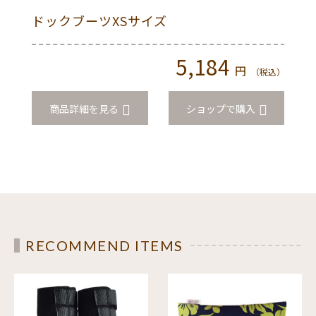
ズ
ドックブーツXSサイズ
保冷
5,184
円
（税込）
（税込）
入
商品詳細を見る
ショップで購入
商
RECOMMEND ITEMS