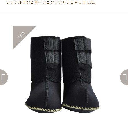
ワッフルコンビネーションＴシャツＵＰしました。
2018,11,08
BLOG
犬用？？
NEW
NE
2020,02,11
商品
NYパーカー