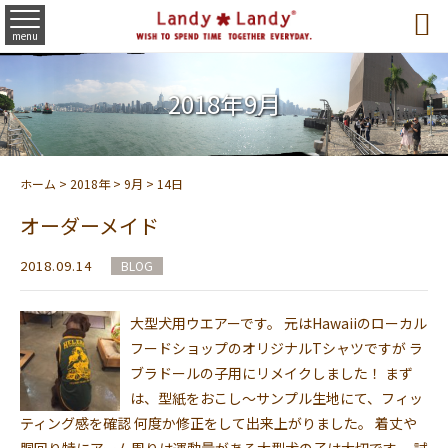

menu
2018年9月
ホーム
>
2018年
>
9月
>
14日
オーダーメイド
2018.09.14
BLOG
大型犬用ウエアーです。 元はHawaiiのローカル
フードショップのオリジナルTシャツですが ラ
ブラドールの子用にリメイクしました！ まず
は、型紙をおこし～サンプル生地にて、フィッ
ティング感を確認 何度か修正をして出来上がりました。 着丈や