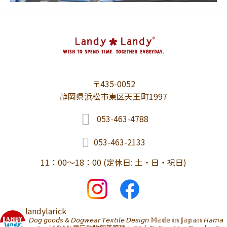
〒435-0052
静岡県浜松市東区天王町1997
053-463-4788
053-463-2133
11：00～18：00 (定休日: 土・日・祝日)
landylarick
𝘋𝘰𝘨 𝘨𝘰𝘰𝘥𝘴 & 𝘋𝘰𝘨𝘸𝘦𝘢𝘳 𝘛𝘦𝘹𝘵𝘪𝘭𝘦 𝘋𝘦𝘴𝘪𝘨𝘯 𝕄𝕒𝕕𝕖 𝕚𝕟 𝕁𝕒𝕡𝕒𝕟 𝘏𝘢𝘮𝘢